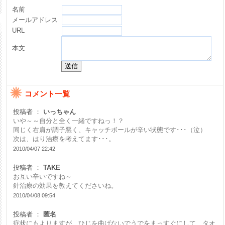
名前
メールアドレス
URL
本文
コメント一覧
投稿者 ：
いっちゃん
いや～～自分と全く一緒ですねっ！？
同じく右肩が調子悪く、キャッチボールが辛い状態です･･･（泣）
次は、はり治療を考えてます･･･。
2010/04/07 22:42
投稿者 ：
TAKE
お互い辛いですね～
針治療の効果を教えてくださいね。
2010/04/08 09:54
投稿者 ：
匿名
症状にもよりますが、ひじを曲げないでうでをまっすぐにして、タオ