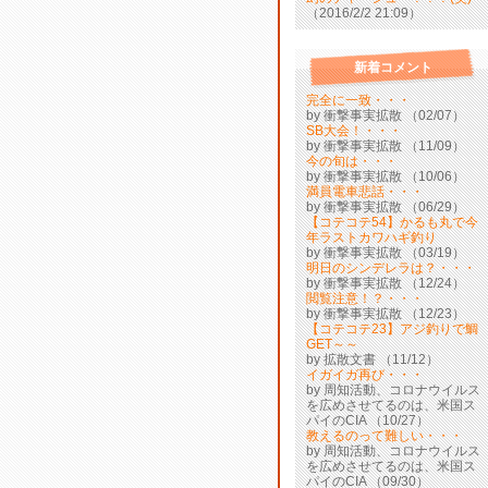
（2016/2/2 21:09）
新着コメント
完全に一致・・・
by 衝撃事実拡散 （02/07）
SB大会！・・・
by 衝撃事実拡散 （11/09）
今の旬は・・・
by 衝撃事実拡散 （10/06）
満員電車悲話・・・
by 衝撃事実拡散 （06/29）
【コテコテ54】かるも丸で今
年ラストカワハギ釣り
by 衝撃事実拡散 （03/19）
明日のシンデレラは？・・・
by 衝撃事実拡散 （12/24）
閲覧注意！？・・・
by 衝撃事実拡散 （12/23）
【コテコテ23】アジ釣りで鯛
GET～～
by 拡散文書 （11/12）
イガイガ再び・・・
by 周知活動、コロナウイルス
を広めさせてるのは、米国ス
パイのCIA （10/27）
教えるのって難しい・・・
by 周知活動、コロナウイルス
を広めさせてるのは、米国ス
パイのCIA （09/30）