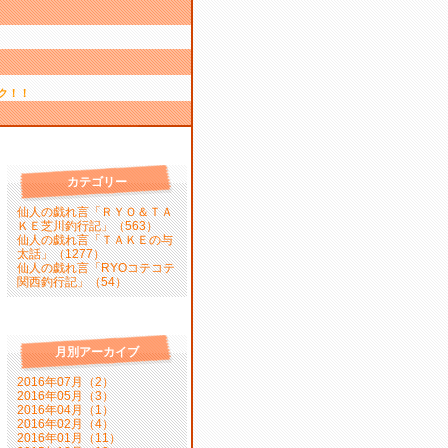
ク！！
カテゴリー
仙人の戯れ言「ＲＹＯ＆ＴＡ
ＫＥ芝川釣行記」（563）
仙人の戯れ言「ＴＡＫＥの与
太話」（1277）
仙人の戯れ言「RYOコテコテ
関西釣行記」（54）
月別アーカイブ
2016年07月（2）
2016年05月（3）
2016年04月（1）
2016年02月（4）
2016年01月（11）