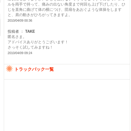
ルを両手で持って、痛みの出ない角度まで何回も上げ下げしたり、ひ
じを直角に曲げて体の横につけ、団扇をあおぐような体操をします
と、肩の動きがひろがってきますよ。
2010/04/09 00:36
投稿者 ：
TAKE
匿名さま。
アドバイスありがとうございます！
さっそく試してみますね！
2010/04/09 09:24
トラックバック一覧