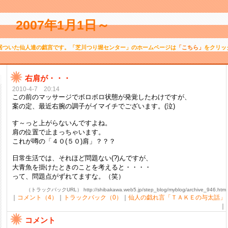
2007年1月1日～
居ついた仙人達の戯言です。「芝川つり堀センター」のホームページは
「こちら」
をクリッ
右肩が・・・
2010-4-7 20:14
この前のマッサージでボロボロ状態が発覚したわけですが、
案の定、最近右腕の調子がイマイチでございます。(泣)
す～っと上がらないんですよね。
肩の位置で止まっちゃいます。
これが噂の「４０(５０)肩」？？？
日常生活では、それほど問題ない(?)んですが、
大青魚を掛けたときのことを考えると・・・・
って、問題点がずれてますな。（笑）
（トラックバックURL） http://shibakawa.web5.jp/step_blog/myblog/archive_946.htm
｜
コメント（4）
｜
トラックバック（0）
｜
仙人の戯れ言「ＴＡＫＥの与太話」
｜
コメント