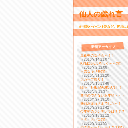
仙人の戯れ言 
釣行記やイベント記など、芝川に
新着アーカイブ
真夜中の女子会～！！
（2016/7/14 21:07）
KY日記もよろしく～～(笑)
（2016/7/2 12:08）
不吉なキリ番(笑)
（2016/5/31 22:20）
大カープ祭り！！
（2016/5/15 13:48）
陽斗 THE MAGICIAN！！
（2016/5/8 13:37）
無理のできないお年頃・・・
（2016/4/27 19:10）
熱戦お疲れさまでした～！
（2016/2/29 21:42）
今年初のシンデレラは？？？
（2016/2/18 22:12）
ネタ・タバコ(笑)
（2016/2/3 22:55）
幻のチャーシュー？？？(笑)