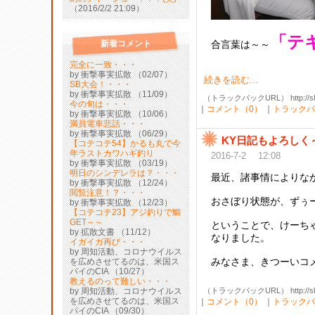
（2016/2/2 21:09）
「テ
新着コメント
合言葉は～～
完全に一致・・・
by 衝撃事実拡散 （02/07）
続きを読む...
SB大会！・・・
by 衝撃事実拡散 （11/09）
（トラックバックURL） http://shibak
今の旬は・・・
｜
コメント（0）
｜
トラックバ
by 衝撃事実拡散 （10/06）
満員電車悲話・・・
by 衝撃事実拡散 （06/29）
KY日記もよろしく～
【コテコテ54】かるも丸で今
年ラストカワハギ釣り
2016-7-2 12:08
by 衝撃事実拡散 （03/19）
明日のシンデレラは？・・・
最近、諸事情によりな
by 衝撃事実拡散 （12/24）
閲覧注意！？・・・
おさぼり状態が、ずぅー
by 衝撃事実拡散 （12/23）
【コテコテ23】アジ釣りで鯛
GET～～
ということで、けーち
by 拡散文書 （11/12）
なりました。
イガイガ再び・・・
by 周知活動、コロナウイルス
みなさま、きつーいコメ
を広めさせてるのは、米国ス
パイのCIA （10/27）
教えるのって難しい・・・
by 周知活動、コロナウイルス
（トラックバックURL） http://shibak
を広めさせてるのは、米国ス
｜
コメント（0）
｜
トラックバ
パイのCIA （09/30）