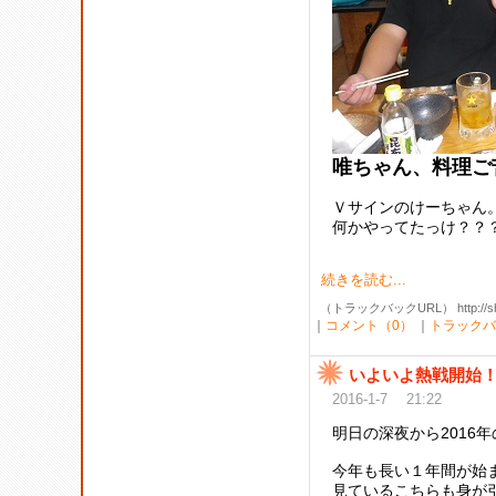
唯ちゃん、料理ご
Ｖサインのけーちゃん
何かやってたっけ？？？
続きを読む...
（トラックバックURL） http://shibak
｜
コメント（0）
｜
トラックバ
いよいよ熱戦開始
2016-1-7 21:22
明日の深夜から2016
今年も長い１年間が始
見ているこちらも身が