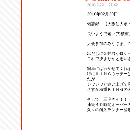
2016-2-29 21:42
2016年02月29日
備忘録
【大阪仙人ポイ
長いようで短い(?)積
大会参加のみなさま、
出だしに金井君がロケ
これで決まりかと思い
簡単には行かせてくれ
特にＫＩＮＧウッチー
たが
ジワジワと追い上げて
さすが積重ＫＩＮＧの
そして、三宅さん！！
連続４０時間オーバー
久々の耐久ランナー登