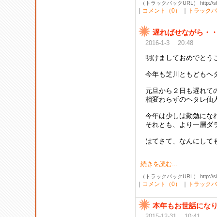
（トラックバックURL） http://shibak
｜
コメント（0）
｜
トラックバ
遅ればせながら・
2016-1-3 20:48
明けましておめでとう
今年も芝川ともどもヘ
元旦から２日も遅れて
相変わらずのヘタレ仙人
今年は少しは勤勉にな
それとも、より一層ダ
はてさて、なんにして
続きを読む...
（トラックバックURL） http://shibak
｜
コメント（0）
｜
トラックバ
本年もお世話にな
2015-12-31 10:41