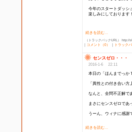
今年のスタートダッシ
楽しみにしております
続きを読む...
（トラックバックURL） http://shibak
｜
コメント（0）
｜
トラックバ
センスゼロ・・・
2016-1-6 22:11
本日の「ほんまでっか
「異性との付き合い方
なんと、全問不正解で
まさにセンスゼロであっ
うーん、ウィナに感謝で
続きを読む...