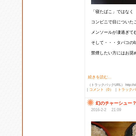
「寝たばこ」ではなく「
コンビニで目についた
メンソールが凄過ぎてむ
そして・・・タバコの味
禁煙したい方にはお奨め
続きを読む...
（トラックバックURL） http://shibak
｜
コメント（0）
｜
トラックバ
幻のチャーシュー？
2016-2-2 21:09