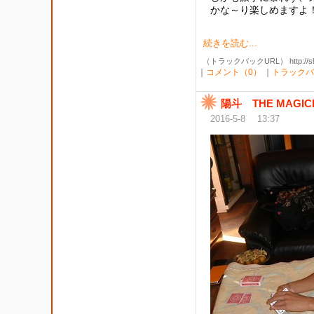
かな～り楽しめますよ！！(
続きを読む...
（トラックバックURL） http://shibak
｜
コメント（0）
｜
トラックバ
陽斗 THE MAGIC
2016-5-8 13:37