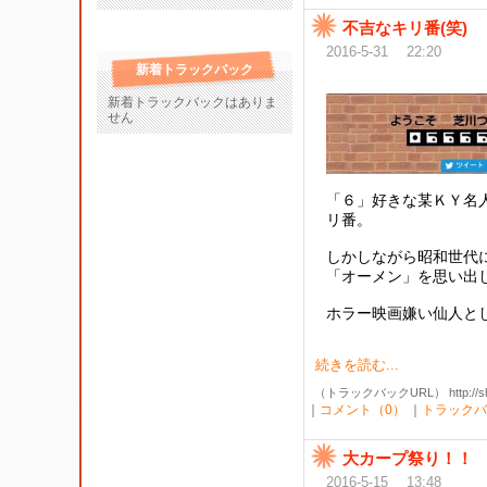
不吉なキリ番(笑)
2016-5-31 22:20
新着トラックバック
新着トラックバックはありま
せん
「６」好きな某ＫＹ名
リ番。
しかしながら昭和世代
「オーメン」を思い出
ホラー映画嫌い仙人とし
続きを読む...
（トラックバックURL） http://shibak
｜
コメント（0）
｜
トラックバ
大カープ祭り！！
2016-5-15 13:48