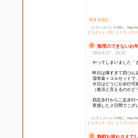
続きを読む...
（トラックバックURL） http://shibak
｜
コメント（0）
｜
トラックバ
無理のできないお
2016-4-27 19:10
やってしまいました「
昨日は痛すぎて四つん
湿布薬＋コルセットで
今日はどうにか歩行可
（復活と言えるのかど
四足歩行から二足歩行
実感した２日間でござい
（トラックバックURL） http://shibak
｜
コメント（2）
｜
トラックバ
熱戦お疲れさまで