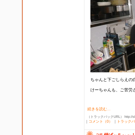
ちゃんと下ごしらえの白
けーちゃんも、ご苦労
続きを読む...
（トラックバックURL） http://shibak
｜
コメント（0）
｜
トラックバ
ぷち鍋ぱ～ちぃ～