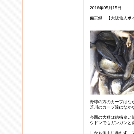
2016年05月15日
備忘録
【大阪仙人ポイ
野球の方のカープはな
芝川のカープ達はなか
今回の大鯉は結構食い
ウドンでもガンガンと
しかも派手に暴れず、