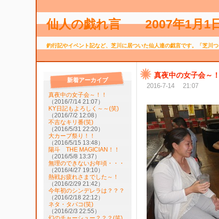
仙人の戯れ言 2007年1月
釣行記やイベント記など、芝川に居ついた仙人達の戯言です。「芝川つ
真夜中の女子会～
新着アーカイブ
2016-7-14 21:07
真夜中の女子会～！！
（2016/7/14 21:07）
KY日記もよろしく～～(笑)
（2016/7/2 12:08）
不吉なキリ番(笑)
（2016/5/31 22:20）
大カープ祭り！！
（2016/5/15 13:48）
陽斗 THE MAGICIAN！！
（2016/5/8 13:37）
無理のできないお年頃・・・
（2016/4/27 19:10）
熱戦お疲れさまでした～！
（2016/2/29 21:42）
今年初のシンデレラは？？？
（2016/2/18 22:12）
ネタ・タバコ(笑)
（2016/2/3 22:55）
幻のチャーシュー？？？(笑)