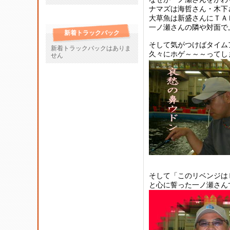
ナマズは海哲さん・木下
大草魚は新盛さんにＴＡ
一ノ瀬さんの隣や対面で
新着トラックバック
そして気がつけばタイム
新着トラックバックはありま
久々にホゲ～～～ってし
せん
そして「このリベンジは
と心に誓った一ノ瀬さん