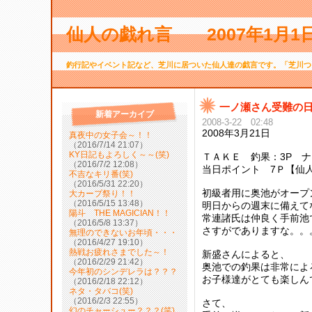
仙人の戯れ言 2007年1月
釣行記やイベント記など、芝川に居ついた仙人達の戯言です。「芝川つ
一ノ瀬さん受難の
新着アーカイブ
2008-3-22 02:48
2008年3月21日
真夜中の女子会～！！
（2016/7/14 21:07）
KY日記もよろしく～～(笑)
ＴＡＫＥ 釣果：3P ナ
（2016/7/2 12:08）
当日ポイント 7Ｐ【仙人
不吉なキリ番(笑)
（2016/5/31 22:20）
初級者用に奥池がオープ
大カープ祭り！！
（2016/5/15 13:48）
明日からの週末に備えて
陽斗 THE MAGICIAN！！
常連諸氏は仲良く手前池
（2016/5/8 13:37）
さすがでありますな。。
無理のできないお年頃・・・
（2016/4/27 19:10）
熱戦お疲れさまでした～！
新盛さんによると、
（2016/2/29 21:42）
奥池での釣果は非常によ
今年初のシンデレラは？？？
お子様達がとても楽しん
（2016/2/18 22:12）
ネタ・タバコ(笑)
（2016/2/3 22:55）
さて、
幻のチャーシュー？？？(笑)