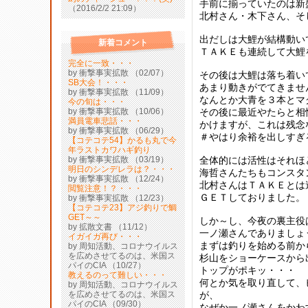
手前に揃っていたのは新
（2016/2/2 21:09）
北村さん・木下さん、そ
出だしは大鯉が結構動い
新着コメント
ＴＡＫＥも連続して大鯉
完全に一致・・・
by 衝撃事実拡散 （02/07）
その後は大鯉は落ち着い
SB大会！・・・
あまり動きがでてきませ
by 衝撃事実拡散 （11/09）
なんとか大青を３本とマ
今の旬は・・・
by 衝撃事実拡散 （10/06）
その後に最近やたらと相
満員電車悲話・・・
かけますが、これは残念
by 衝撃事実拡散 （06/29）
＃やはり余裕を出しすぎ
【コテコテ54】かるも丸で今
年ラストカワハギ釣り
by 衝撃事実拡散 （03/19）
全体的には活性はそれほ
明日のシンデレラは？・・・
海哲さんたちもコンスタ
by 衝撃事実拡散 （12/24）
北村さんはＴＡＫＥとは
閲覧注意！？・・・
ＧＥＴしておりました。
by 衝撃事実拡散 （12/23）
【コテコテ23】アジ釣りで鯛
GET～～
しか～し、今夜の裏主役
by 拡散文書 （11/12）
一ノ瀬さんでありましょ
イガイガ再び・・・
まずは釣りを始める前か
by 周知活動、コロナウイルス
を広めさせてるのは、米国ス
杉山をショーケースから
パイのCIA （10/27）
トップがポキッ・・・
教えるのって難しい・・・
何とか気を取り直して、
by 周知活動、コロナウイルス
を広めさせてるのは、米国ス
が、
パイのCIA （09/30）
なぜか一ノ瀬さんをかわ