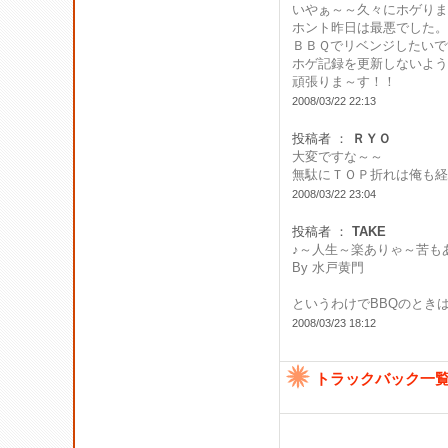
いやぁ～～久々にホゲりま
ホント昨日は最悪でした。
ＢＢＱでリベンジしたいで
ホゲ記録を更新しないよう
頑張りま～す！！
2008/03/22 22:13
投稿者 ：
ＲＹＯ
大変ですな～～
無駄にＴＯＰ折れは俺も経
2008/03/22 23:04
投稿者 ：
TAKE
♪～人生～楽ありゃ～苦も
By 水戸黄門
というわけでBBQのとき
2008/03/23 18:12
トラックバック一