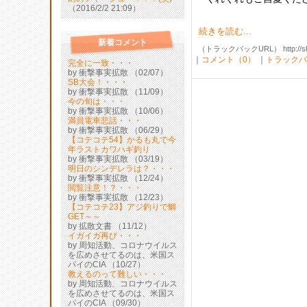
（2016/2/2 21:09）
続きを読む...
新着コメント
（トラックバックURL） http://shibak
｜
コメント（0）
｜
トラックバ
完全に一致・・・
by 衝撃事実拡散 （02/07）
SB大会！・・・
by 衝撃事実拡散 （11/09）
今の旬は・・・
by 衝撃事実拡散 （10/06）
満員電車悲話・・・
by 衝撃事実拡散 （06/29）
【コテコテ54】かるも丸で今
年ラストカワハギ釣り
by 衝撃事実拡散 （03/19）
明日のシンデレラは？・・・
by 衝撃事実拡散 （12/24）
閲覧注意！？・・・
by 衝撃事実拡散 （12/23）
【コテコテ23】アジ釣りで鯛
GET～～
by 拡散文書 （11/12）
イガイガ再び・・・
by 周知活動、コロナウイルス
を広めさせてるのは、米国ス
パイのCIA （10/27）
教えるのって難しい・・・
by 周知活動、コロナウイルス
を広めさせてるのは、米国ス
パイのCIA （09/30）