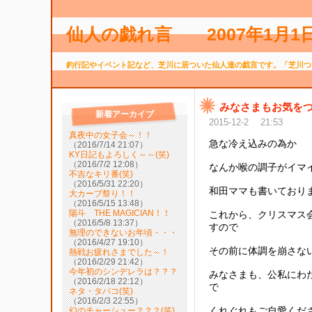
仙人の戯れ言 2007年1月
釣行記やイベント記など、芝川に居ついた仙人達の戯言です。「芝川つ
みなさまもお気を
新着アーカイブ
2015-12-2 21:53
真夜中の女子会～！！
急な冷え込みの為か
（2016/7/14 21:07）
KY日記もよろしく～～(笑)
（2016/7/2 12:08）
なんか喉の調子がイマ
不吉なキリ番(笑)
（2016/5/31 22:20）
和田ママも書いており
大カープ祭り！！
（2016/5/15 13:48）
陽斗 THE MAGICIAN！！
これから、クリスマス
（2016/5/8 13:37）
すので
無理のできないお年頃・・・
（2016/4/27 19:10）
その前に体調を崩さな
熱戦お疲れさまでした～！
（2016/2/29 21:42）
今年初のシンデレラは？？？
みなさまも、公私にわ
（2016/2/18 22:12）
で
ネタ・タバコ(笑)
（2016/2/3 22:55）
くれぐれもご自愛くだ
幻のチャーシュー？？？(笑)